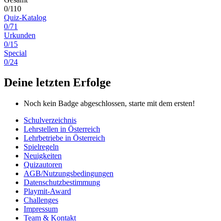
0/110
Quiz-Katalog
0/71
Urkunden
0/15
Special
0/24
Deine letzten Erfolge
Noch kein Badge abgeschlossen, starte mit dem ersten!
Schulverzeichnis
Lehrstellen in Österreich
Lehrbetriebe in Österreich
Spielregeln
Neuigkeiten
Quizautoren
AGB/Nutzungsbedingungen
Datenschutzbestimmung
Playmit-Award
Challenges
Impressum
Team & Kontakt