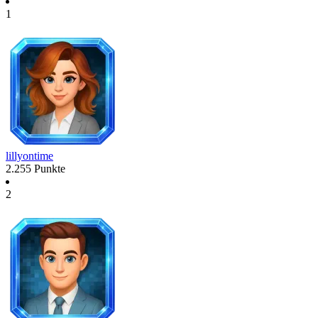
1
lillyontime
2.255
Punkte
2