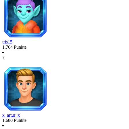
tris15
1.764
Punkte
7
x_artur_x
1.680
Punkte