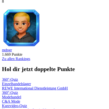
8
mdngr
1.669
Punkte
Zu allen Rankings
Hol dir jetzt doppelte Punkte
360°-Quiz
Einzelhandelslager
REWE International Dienstleistung GmbH
360°-Quiz
Modehandel
C&A Mode
Kurzvideo-Quiz