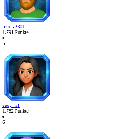
moritz2301
1.791
Punkte
5
vasyl_s1
1.782
Punkte
6