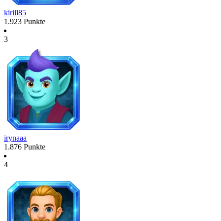
kirill85
1.923
Punkte
3
irynaaa
1.876
Punkte
4