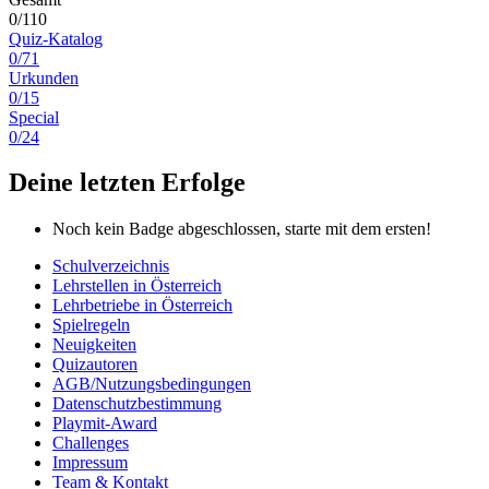
0/110
Quiz-Katalog
0/71
Urkunden
0/15
Special
0/24
Deine letzten Erfolge
Noch kein Badge abgeschlossen, starte mit dem ersten!
Schulverzeichnis
Lehrstellen in Österreich
Lehrbetriebe in Österreich
Spielregeln
Neuigkeiten
Quizautoren
AGB/Nutzungsbedingungen
Datenschutzbestimmung
Playmit-Award
Challenges
Impressum
Team & Kontakt