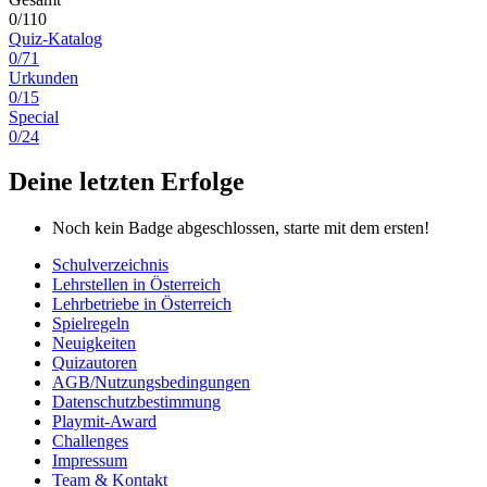
0/110
Quiz-Katalog
0/71
Urkunden
0/15
Special
0/24
Deine letzten Erfolge
Noch kein Badge abgeschlossen, starte mit dem ersten!
Schulverzeichnis
Lehrstellen in Österreich
Lehrbetriebe in Österreich
Spielregeln
Neuigkeiten
Quizautoren
AGB/Nutzungsbedingungen
Datenschutzbestimmung
Playmit-Award
Challenges
Impressum
Team & Kontakt