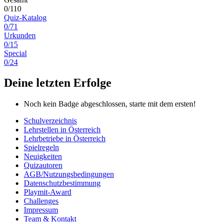
0/110
Quiz-Katalog
0/71
Urkunden
0/15
Special
0/24
Deine letzten Erfolge
Noch kein Badge abgeschlossen, starte mit dem ersten!
Schulverzeichnis
Lehrstellen in Österreich
Lehrbetriebe in Österreich
Spielregeln
Neuigkeiten
Quizautoren
AGB/Nutzungsbedingungen
Datenschutzbestimmung
Playmit-Award
Challenges
Impressum
Team & Kontakt