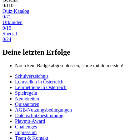
0/110
Quiz-Katalog
0/71
Urkunden
0/15
Special
0/24
Deine letzten Erfolge
Noch kein Badge abgeschlossen, starte mit dem ersten!
Schulverzeichnis
Lehrstellen in Österreich
Lehrbetriebe in Österreich
Spielregeln
Neuigkeiten
Quizautoren
AGB/Nutzungsbedingungen
Datenschutzbestimmung
Playmit-Award
Challenges
Impressum
Team & Kontakt