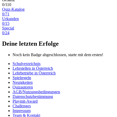
0/110
Quiz-Katalog
0/71
Urkunden
0/15
Special
0/24
Deine letzten Erfolge
Noch kein Badge abgeschlossen, starte mit dem ersten!
Schulverzeichnis
Lehrstellen in Österreich
Lehrbetriebe in Österreich
Spielregeln
Neuigkeiten
Quizautoren
AGB/Nutzungsbedingungen
Datenschutzbestimmung
Playmit-Award
Challenges
Impressum
Team & Kontakt