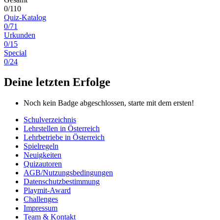
0/110
Quiz-Katalog
0/71
Urkunden
0/15
Special
0/24
Deine letzten Erfolge
Noch kein Badge abgeschlossen, starte mit dem ersten!
Schulverzeichnis
Lehrstellen in Österreich
Lehrbetriebe in Österreich
Spielregeln
Neuigkeiten
Quizautoren
AGB/Nutzungsbedingungen
Datenschutzbestimmung
Playmit-Award
Challenges
Impressum
Team & Kontakt