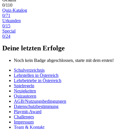
0/110
Quiz-Katalog
0/71
Urkunden
0/15
Special
0/24
Deine letzten Erfolge
Noch kein Badge abgeschlossen, starte mit dem ersten!
Schulverzeichnis
Lehrstellen in Österreich
Lehrbetriebe in Österreich
Spielregeln
Neuigkeiten
Quizautoren
AGB/Nutzungsbedingungen
Datenschutzbestimmung
Playmit-Award
Challenges
Impressum
Team & Kontakt