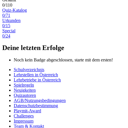
0/110
Quiz-Katalog
0/71
Urkunden
0/15
Special
0/24
Deine letzten Erfolge
Noch kein Badge abgeschlossen, starte mit dem ersten!
Schulverzeichnis
Lehrstellen in Österreich
Lehrbetriebe in Österreich
Spielregeln
Neuigkeiten
Quizautoren
AGB/Nutzungsbedingungen
Datenschutzbestimmung
Playmit-Award
Challenges
Impressum
Team & Kontakt