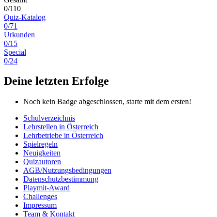
0/110
Quiz-Katalog
0/71
Urkunden
0/15
Special
0/24
Deine letzten Erfolge
Noch kein Badge abgeschlossen, starte mit dem ersten!
Schulverzeichnis
Lehrstellen in Österreich
Lehrbetriebe in Österreich
Spielregeln
Neuigkeiten
Quizautoren
AGB/Nutzungsbedingungen
Datenschutzbestimmung
Playmit-Award
Challenges
Impressum
Team & Kontakt