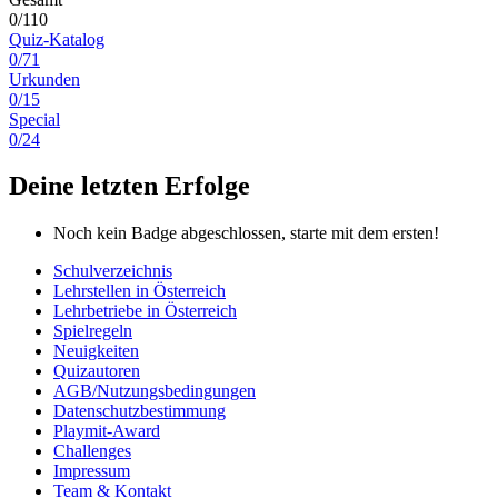
0/110
Quiz-Katalog
0/71
Urkunden
0/15
Special
0/24
Deine letzten Erfolge
Noch kein Badge abgeschlossen, starte mit dem ersten!
Schulverzeichnis
Lehrstellen in Österreich
Lehrbetriebe in Österreich
Spielregeln
Neuigkeiten
Quizautoren
AGB/Nutzungsbedingungen
Datenschutzbestimmung
Playmit-Award
Challenges
Impressum
Team & Kontakt