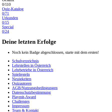
0/110
Quiz-Katalog
0/71
Urkunden
0/15
Special
0/24
Deine letzten Erfolge
Noch kein Badge abgeschlossen, starte mit dem ersten!
Schulverzeichnis
Lehrstellen in Österreich
Lehrbetriebe in Österreich
Spielregeln
Neuigkeiten
Quizautoren
AGB/Nutzungsbedingungen
Datenschutzbestimmung
Playmit-Award
Challenges
Impressum
Team & Kontakt