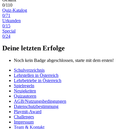
0/110
Quiz-Katalog
0/71
Urkunden
0/15
Special
0/24
Deine letzten Erfolge
Noch kein Badge abgeschlossen, starte mit dem ersten!
Schulverzeichnis
Lehrstellen in Österreich
Lehrbetriebe in Österreich
Spielregeln
Neuigkeiten
Quizautoren
AGB/Nutzungsbedingungen
Datenschutzbestimmung
Playmit-Award
Challenges
Impressum
Team & Kontakt