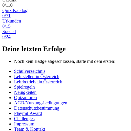
0/110
Quiz-Katalog
0/71
Urkunden
0/15
Special
0/24
Deine letzten Erfolge
Noch kein Badge abgeschlossen, starte mit dem ersten!
Schulverzeichnis
Lehrstellen in Österreich
Lehrbetriebe in Österreich
Spielregeln
Neuigkeiten
Quizautoren
AGB/Nutzungsbedingungen
Datenschutzbestimmung
Playmit-Award
Challenges
Impressum
Team & Kontakt