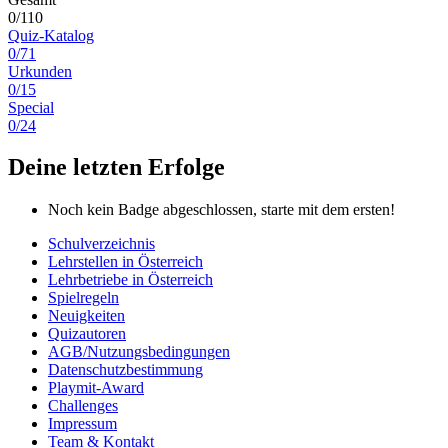
0/110
Quiz-Katalog
0/71
Urkunden
0/15
Special
0/24
Deine letzten Erfolge
Noch kein Badge abgeschlossen, starte mit dem ersten!
Schulverzeichnis
Lehrstellen in Österreich
Lehrbetriebe in Österreich
Spielregeln
Neuigkeiten
Quizautoren
AGB/Nutzungsbedingungen
Datenschutzbestimmung
Playmit-Award
Challenges
Impressum
Team & Kontakt