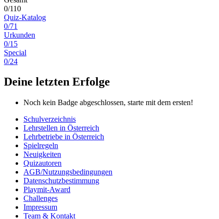
0/110
Quiz-Katalog
0/71
Urkunden
0/15
Special
0/24
Deine letzten Erfolge
Noch kein Badge abgeschlossen, starte mit dem ersten!
Schulverzeichnis
Lehrstellen in Österreich
Lehrbetriebe in Österreich
Spielregeln
Neuigkeiten
Quizautoren
AGB/Nutzungsbedingungen
Datenschutzbestimmung
Playmit-Award
Challenges
Impressum
Team & Kontakt