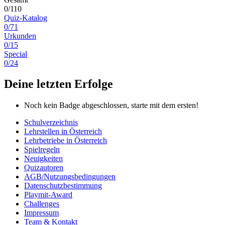
0/110
Quiz-Katalog
0/71
Urkunden
0/15
Special
0/24
Deine letzten Erfolge
Noch kein Badge abgeschlossen, starte mit dem ersten!
Schulverzeichnis
Lehrstellen in Österreich
Lehrbetriebe in Österreich
Spielregeln
Neuigkeiten
Quizautoren
AGB/Nutzungsbedingungen
Datenschutzbestimmung
Playmit-Award
Challenges
Impressum
Team & Kontakt