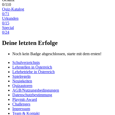
0/110
Quiz-Katalog
0/71
Urkunden
0/15
Special
0/24
Deine letzten Erfolge
Noch kein Badge abgeschlossen, starte mit dem ersten!
Schulverzeichnis
Lehrstellen in Österreich
Lehrbetriebe in Österreich
Spielregeln
Neuigkeiten
Quizautoren
AGB/Nutzungsbedingungen
Datenschutzbestimmung
Playmit-Award
Challenges
Impressum
Team & Kontakt