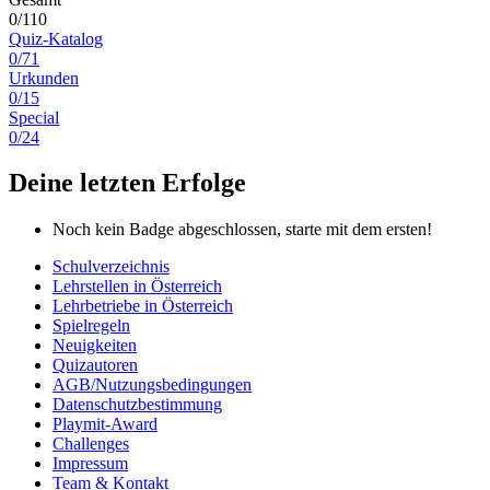
0/110
Quiz-Katalog
0/71
Urkunden
0/15
Special
0/24
Deine letzten Erfolge
Noch kein Badge abgeschlossen, starte mit dem ersten!
Schulverzeichnis
Lehrstellen in Österreich
Lehrbetriebe in Österreich
Spielregeln
Neuigkeiten
Quizautoren
AGB/Nutzungsbedingungen
Datenschutzbestimmung
Playmit-Award
Challenges
Impressum
Team & Kontakt