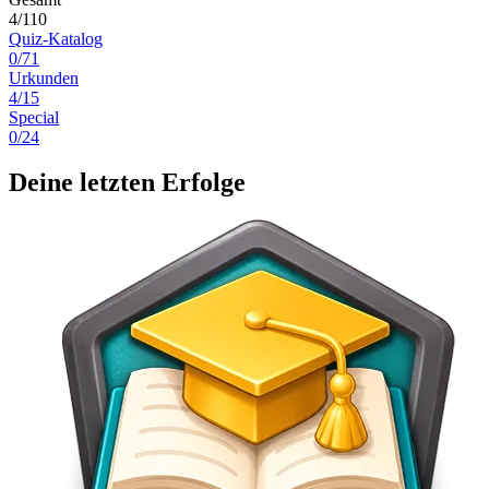
4/110
Quiz-Katalog
0/71
Urkunden
4/15
Special
0/24
Deine letzten Erfolge