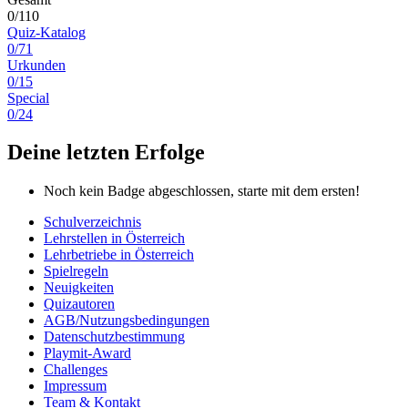
0/110
Quiz-Katalog
0/71
Urkunden
0/15
Special
0/24
Deine letzten Erfolge
Noch kein Badge abgeschlossen, starte mit dem ersten!
Schulverzeichnis
Lehrstellen in Österreich
Lehrbetriebe in Österreich
Spielregeln
Neuigkeiten
Quizautoren
AGB/Nutzungsbedingungen
Datenschutzbestimmung
Playmit-Award
Challenges
Impressum
Team & Kontakt