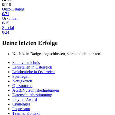
0/110
Quiz-Katalog
0/71
Urkunden
0/15
Special
0/24
Deine letzten Erfolge
Noch kein Badge abgeschlossen, starte mit dem ersten!
Schulverzeichnis
Lehrstellen in Österreich
Lehrbetriebe in Österreich
Spielregeln
Neuigkeiten
Quizautoren
AGB/Nutzungsbedingungen
Datenschutzbestimmung
Playmit-Award
Challenges
Impressum
Team & Kontakt