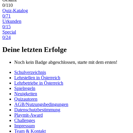
0/110
Quiz-Katalog
0/71
Urkunden
0/15
Special
0/24
Deine letzten Erfolge
Noch kein Badge abgeschlossen, starte mit dem ersten!
Schulverzeichnis
Lehrstellen in Österreich
Lehrbetriebe in Österreich
Spielregeln
Neuigkeiten
Quizautoren
AGB/Nutzungsbedingungen
Datenschutzbestimmung
Playmit-Award
Challenges
Impressum
Team & Kontakt