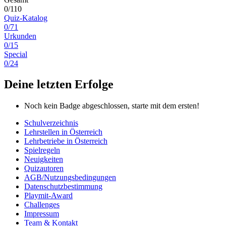
0/110
Quiz-Katalog
0/71
Urkunden
0/15
Special
0/24
Deine letzten Erfolge
Noch kein Badge abgeschlossen, starte mit dem ersten!
Schulverzeichnis
Lehrstellen in Österreich
Lehrbetriebe in Österreich
Spielregeln
Neuigkeiten
Quizautoren
AGB/Nutzungsbedingungen
Datenschutzbestimmung
Playmit-Award
Challenges
Impressum
Team & Kontakt