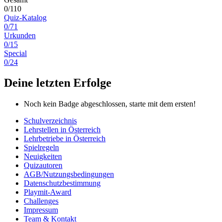
0/110
Quiz-Katalog
0/71
Urkunden
0/15
Special
0/24
Deine letzten Erfolge
Noch kein Badge abgeschlossen, starte mit dem ersten!
Schulverzeichnis
Lehrstellen in Österreich
Lehrbetriebe in Österreich
Spielregeln
Neuigkeiten
Quizautoren
AGB/Nutzungsbedingungen
Datenschutzbestimmung
Playmit-Award
Challenges
Impressum
Team & Kontakt