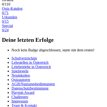
0/110
Quiz-Katalog
0/71
Urkunden
0/15
Special
0/24
Deine letzten Erfolge
Noch kein Badge abgeschlossen, starte mit dem ersten!
Schulverzeichnis
Lehrstellen in Österreich
Lehrbetriebe in Österreich
Spielregeln
Neuigkeiten
Quizautoren
AGB/Nutzungsbedingungen
Datenschutzbestimmung
Playmit-Award
Challenges
Impressum
Team & Kontakt