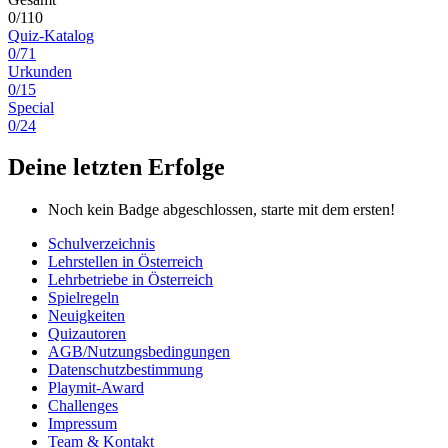
0/110
Quiz-Katalog
0/71
Urkunden
0/15
Special
0/24
Deine letzten Erfolge
Noch kein Badge abgeschlossen, starte mit dem ersten!
Schulverzeichnis
Lehrstellen in Österreich
Lehrbetriebe in Österreich
Spielregeln
Neuigkeiten
Quizautoren
AGB/Nutzungsbedingungen
Datenschutzbestimmung
Playmit-Award
Challenges
Impressum
Team & Kontakt