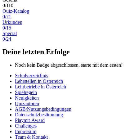
0/110
Quiz-Katalog
0/71
Urkunden
0/15
Special
0/24
Deine letzten Erfolge
Noch kein Badge abgeschlossen, starte mit dem ersten!
Schulverzeichnis
Lehrstellen in Österreich
Lehrbetriebe in Österreich
Spielregeln
Neuigkeiten
Quizautoren
AGB/Nutzungsbedingungen
Datenschutzbestimmung
Playmit-Award
Challenges
Impressum
Team & Kontakt