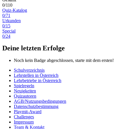
0/110
Quiz-Katalog
0/71
Urkunden
0/15
Special
0/24
Deine letzten Erfolge
Noch kein Badge abgeschlossen, starte mit dem ersten!
Schulverzeichnis
Lehrstellen in Österreich
Lehrbetriebe in Österreich
Spielregeln
Neuigkeiten
Quizautoren
AGB/Nutzungsbedingungen
Datenschutzbestimmung
Playmit-Award
Challenges
Impressum
Team & Kontakt