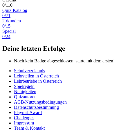
0/110
Quiz-Katalog
0/71
Urkunden
0/15
Special
0/24
Deine letzten Erfolge
Noch kein Badge abgeschlossen, starte mit dem ersten!
Schulverzeichnis
Lehrstellen in Österreich
Lehrbetriebe in Österreich
Spielregeln
Neuigkeiten
Quizautoren
AGB/Nutzungsbedingungen
Datenschutzbestimmung
Playmit-Award
Challenges
Impressum
Team & Kontakt