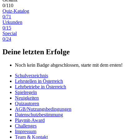
0/110
Quiz-Katalog
0/71
Urkunden
0/15
Special
0/24
Deine letzten Erfolge
Noch kein Badge abgeschlossen, starte mit dem ersten!
Schulverzeichnis
Lehrstellen in Österreich
Lehrbetriebe in Österreich
Spielregeln
Neuigkeiten
Quizautoren
AGB/Nutzungsbedingungen
Datenschutzbestimmung
Playmit-Award
Challenges
Impressum
Team & Kontakt