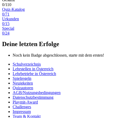
0/110
Quiz-Katalog
0/71
Urkunden
0/15
Special
0/24
Deine letzten Erfolge
Noch kein Badge abgeschlossen, starte mit dem ersten!
Schulverzeichnis
Lehrstellen in Österreich
Lehrbetriebe in Österreich
Spielregeln
Neuigkeiten
Quizautoren
AGB/Nutzungsbedingungen
Datenschutzbestimmung
Playmit-Award
Challenges
Impressum
Team & Kontakt