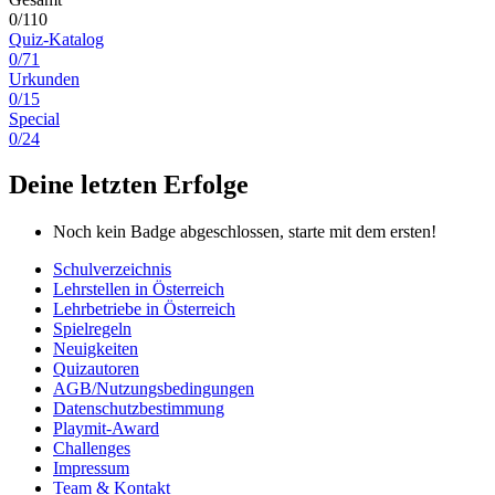
0/110
Quiz-Katalog
0/71
Urkunden
0/15
Special
0/24
Deine letzten Erfolge
Noch kein Badge abgeschlossen, starte mit dem ersten!
Schulverzeichnis
Lehrstellen in Österreich
Lehrbetriebe in Österreich
Spielregeln
Neuigkeiten
Quizautoren
AGB/Nutzungsbedingungen
Datenschutzbestimmung
Playmit-Award
Challenges
Impressum
Team & Kontakt