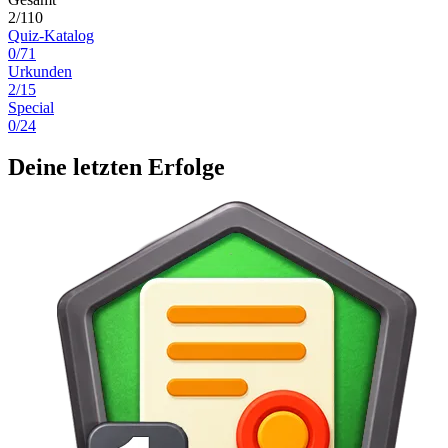
2/110
Quiz-Katalog
0/71
Urkunden
2/15
Special
0/24
Deine letzten Erfolge