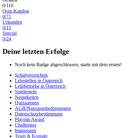
0/110
Quiz-Katalog
0/71
Urkunden
0/15
Special
0/24
Deine letzten Erfolge
Noch kein Badge abgeschlossen, starte mit dem ersten!
Schulverzeichnis
Lehrstellen in Österreich
Lehrbetriebe in Österreich
Spielregeln
Neuigkeiten
Quizautoren
AGB/Nutzungsbedingungen
Datenschutzbestimmung
Playmit-Award
Challenges
Impressum
Team & Kontakt