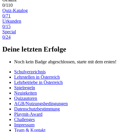
0/110
Quiz-Katalog
0/71
Urkunden
0/15
Special
0/24
Deine letzten Erfolge
Noch kein Badge abgeschlossen, starte mit dem ersten!
Schulverzeichnis
Lehrstellen in Österreich
Lehrbetriebe in Österreich
Spielregeln
Neuigkeiten
Quizautoren
AGB/Nutzungsbedingungen
Datenschutzbestimmung
Playmit-Award
Challenges
Impressum
Team & Kontakt