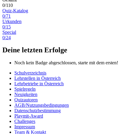
0/110
Quiz-Katalog
0/71
Urkunden
0/15
Special
0/24
Deine letzten Erfolge
Noch kein Badge abgeschlossen, starte mit dem ersten!
Schulverzeichnis
Lehrstellen in Österreich
Lehrbetriebe in Österreich
Spielregeln
Neuigkeiten
Quizautoren
AGB/Nutzungsbedingungen
Datenschutzbestimmung
Playmit-Award
Challenges
Impressum
Team & Kontakt