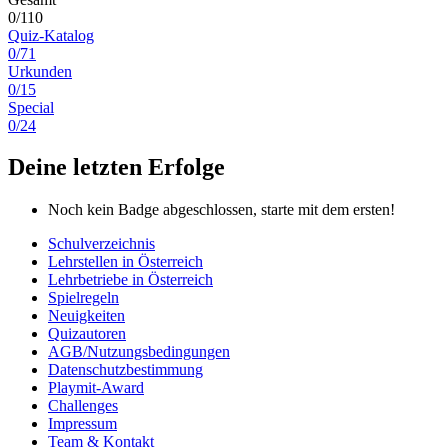
0/110
Quiz-Katalog
0/71
Urkunden
0/15
Special
0/24
Deine letzten Erfolge
Noch kein Badge abgeschlossen, starte mit dem ersten!
Schulverzeichnis
Lehrstellen in Österreich
Lehrbetriebe in Österreich
Spielregeln
Neuigkeiten
Quizautoren
AGB/Nutzungsbedingungen
Datenschutzbestimmung
Playmit-Award
Challenges
Impressum
Team & Kontakt