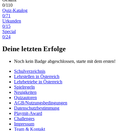
0/110
Quiz-Katalog
0/71
Urkunden
0/15
Special
0/24
Deine letzten Erfolge
Noch kein Badge abgeschlossen, starte mit dem ersten!
Schulverzeichnis
Lehrstellen in Österreich
Lehrbetriebe in Österreich
Spielregeln
Neuigkeiten
Quizautoren
AGB/Nutzungsbedingungen
Datenschutzbestimmung
Playmit-Award
Challenges
Impressum
Team & Kontakt