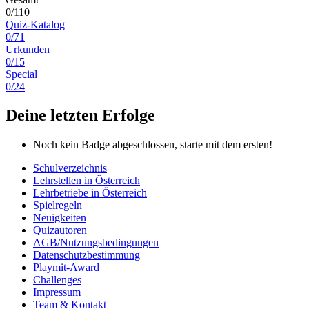
0/110
Quiz-Katalog
0/71
Urkunden
0/15
Special
0/24
Deine letzten Erfolge
Noch kein Badge abgeschlossen, starte mit dem ersten!
Schulverzeichnis
Lehrstellen in Österreich
Lehrbetriebe in Österreich
Spielregeln
Neuigkeiten
Quizautoren
AGB/Nutzungsbedingungen
Datenschutzbestimmung
Playmit-Award
Challenges
Impressum
Team & Kontakt