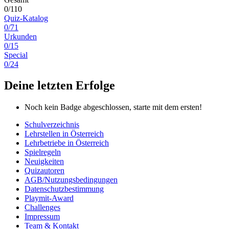
0/110
Quiz-Katalog
0/71
Urkunden
0/15
Special
0/24
Deine letzten Erfolge
Noch kein Badge abgeschlossen, starte mit dem ersten!
Schulverzeichnis
Lehrstellen in Österreich
Lehrbetriebe in Österreich
Spielregeln
Neuigkeiten
Quizautoren
AGB/Nutzungsbedingungen
Datenschutzbestimmung
Playmit-Award
Challenges
Impressum
Team & Kontakt