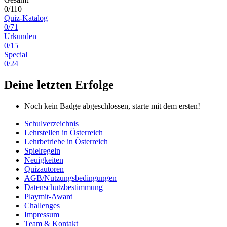
0/110
Quiz-Katalog
0/71
Urkunden
0/15
Special
0/24
Deine letzten Erfolge
Noch kein Badge abgeschlossen, starte mit dem ersten!
Schulverzeichnis
Lehrstellen in Österreich
Lehrbetriebe in Österreich
Spielregeln
Neuigkeiten
Quizautoren
AGB/Nutzungsbedingungen
Datenschutzbestimmung
Playmit-Award
Challenges
Impressum
Team & Kontakt