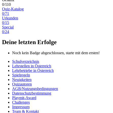
0/110
Quiz-Katalog
0/71
Urkunden
0/15
Special
0/24
Deine letzten Erfolge
Noch kein Badge abgeschlossen, starte mit dem ersten!
Schulverzeichnis
Lehrstellen in Österreich
Lehrbetriebe in Österreich
Spielregeln
Neuigkeiten
Quizautoren
AGB/Nutzungsbedingungen
Datenschutzbestimmung
Playmit-Award
Challenges
Impressum
Team & Kontakt