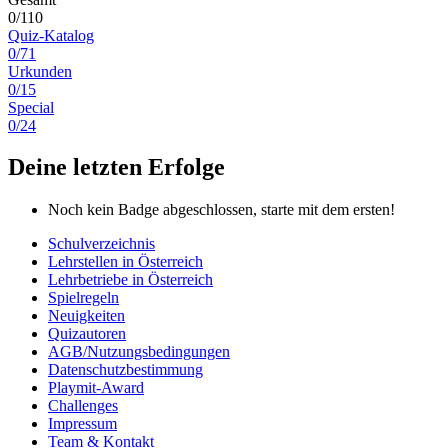
0/110
Quiz-Katalog
0/71
Urkunden
0/15
Special
0/24
Deine letzten Erfolge
Noch kein Badge abgeschlossen, starte mit dem ersten!
Schulverzeichnis
Lehrstellen in Österreich
Lehrbetriebe in Österreich
Spielregeln
Neuigkeiten
Quizautoren
AGB/Nutzungsbedingungen
Datenschutzbestimmung
Playmit-Award
Challenges
Impressum
Team & Kontakt