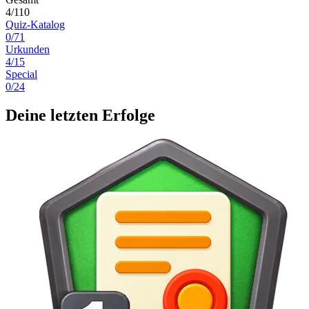
4/110
Quiz-Katalog
0/71
Urkunden
4/15
Special
0/24
Deine letzten Erfolge