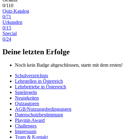
0/110
Quiz-Katalog
0/71
Urkunden
0/15
Special
0/24
Deine letzten Erfolge
Noch kein Badge abgeschlossen, starte mit dem ersten!
Schulverzeichnis
Lehrstellen in Österreich
Lehrbetriebe in Österreich
Spielregeln
Neuigkeiten
Quizautoren
AGB/Nutzungsbedingungen
Datenschutzbestimmung
Playmit-Award
Challenges
Impressum
Team & Kontakt