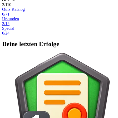
2/110
Quiz-Katalog
0/71
Urkunden
2/15
Special
0/24
Deine letzten Erfolge