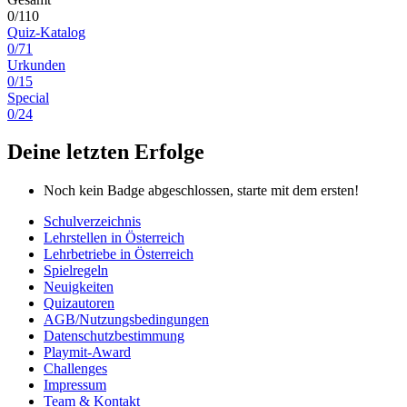
0/110
Quiz-Katalog
0/71
Urkunden
0/15
Special
0/24
Deine letzten Erfolge
Noch kein Badge abgeschlossen, starte mit dem ersten!
Schulverzeichnis
Lehrstellen in Österreich
Lehrbetriebe in Österreich
Spielregeln
Neuigkeiten
Quizautoren
AGB/Nutzungsbedingungen
Datenschutzbestimmung
Playmit-Award
Challenges
Impressum
Team & Kontakt