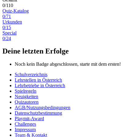
0/110
Quiz-Katalog
0/71
Urkunden
0/15
Special
0/24
Deine letzten Erfolge
Noch kein Badge abgeschlossen, starte mit dem ersten!
Schulverzeichnis
Lehrstellen in Österreich
Lehrbetriebe in Österreich
Spielregeln
Neuigkeiten
Quizautoren
AGB/Nutzungsbedingungen
Datenschutzbestimmung
Playmit-Award
Challenges
Impressum
Team & Kontakt